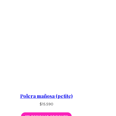
Polera mañosa (petite)
$
15.590