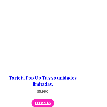
Tarjeta Pop Up Tú y yo unidades
limitadas.
$
5.990
LEER MÁS