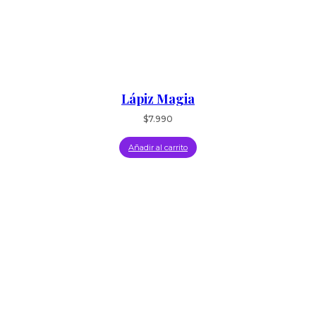
Lápiz Magia
$
7.990
Añadir al carrito