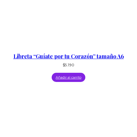
Libreta “Guíate por tu Corazón” tamaño A6
$
5.190
Añadir al carrito