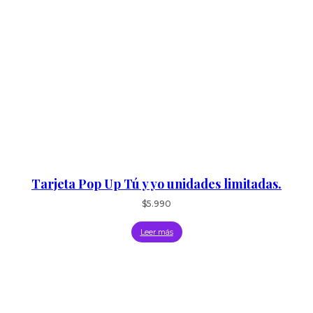
Tarjeta Pop Up Tú y yo unidades limitadas.
$
5.990
Leer más